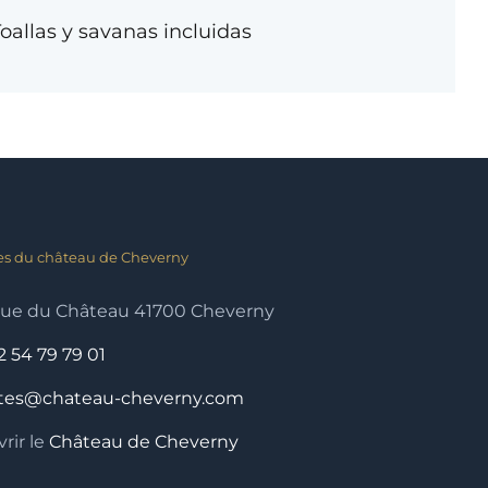
Toallas y savanas incluidas
es du château de Cheverny
nue du Château 41700 Cheverny
2 54 79 79 01
ites@chateau-cheverny.com
rir le
Château de Cheverny