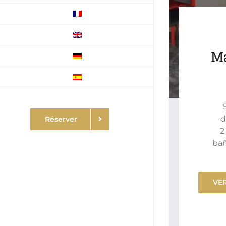
Ma
d
Réserver
2
bañ
VE