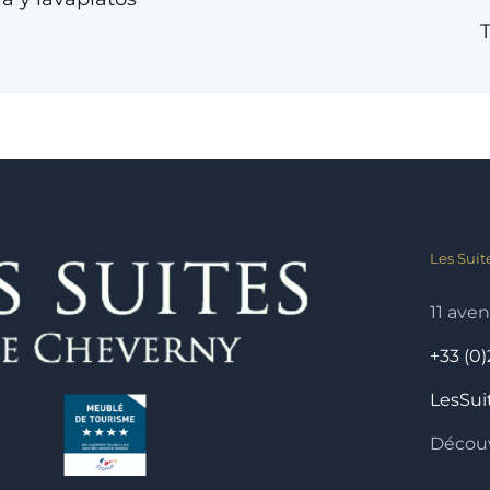
Les Suit
11 ave
+33 (0)
LesSu
Découv