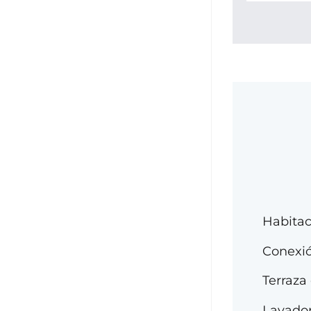
Habitac
Conexió
Terraza
Lavador