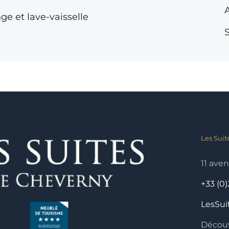
ge et lave-vaisselle
S
Les Suit
11 ave
+33 (0)
LesSu
Découv